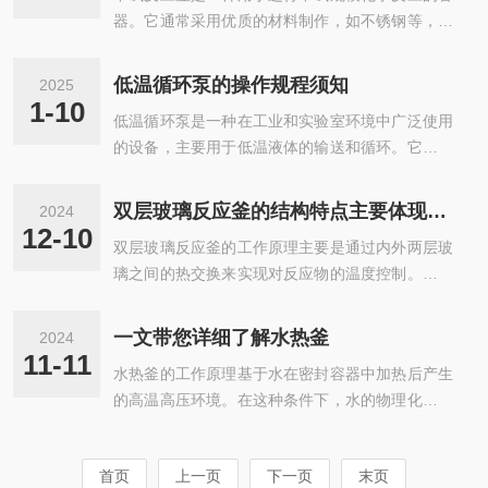
可以根据反应的需求进行调节，以确保反应物...
器。它通常采用优质的材料制作，如不锈钢等，以
时配备电动或磁力搅拌装置使物料混合均匀，夹层
确保其具有良好的耐腐蚀性、耐高温高压性能以及
式可外接恒温水浴、油浴或制冷机，实现准确加热
强度，能够适应各种复杂的化学反应环境。其结构
或冷却，搭配真空泵可抽真空至-0.1MPa，适用于
低温循环泵的操作规程须知
2025
设计精巧，一般包含釜体、搅拌系统、加热与冷却
低温或易氧化反应，透明玻璃材质允许实时观察反
1-10
低温循环泵是一种在工业和实验室环境中广泛使用
装置、密封装置、压力控制系统以及各种监测仪表
应现象(如颜色变化、气泡生成...
的设备，主要用于低温液体的输送和循环。它在化
等部分。釜体作为反应的核心容器，其形状和尺寸
工、制药、食品加工等多个领域都有重要的应用。
经过精心设计，以便更好地容纳反应物料并促进反
通过机械形式制冷，利用压缩机对制冷剂进行压
应的充分进行。搅拌系统则通过不同类型的搅拌桨
双层玻璃反应釜的结构特点主要体现在以下几个方面
2024
缩，使其温度和压力升高，成为高温高压的气态制
叶，如锚式、桨式、涡轮式等，根据反应物料的特
12-10
双层玻璃反应釜的工作原理主要是通过内外两层玻
冷剂；气态制冷剂进入冷凝器，在冷却介质的作用
性和反应需求，实现均匀的混合与传质传热，...
璃之间的热交换来实现对反应物的温度控制。当需
下冷却凝结成液态；液态制冷剂经膨胀阀降压后进
要加热时，可以通过外层玻璃向内层玻璃传递热
入蒸发器，在蒸发器内吸热蒸发，实现制冷效果；
量；当需要冷却时，可以通过内层玻璃向外层玻璃
循环泵驱动冷却液在系统中不断循环，将热量带
一文带您详细了解水热釜
2024
传递热量，热交换效率高，因此可以快速地调整反
走，从而达到准确控温的目的。低温循环泵的结构
11-11
水热釜的工作原理基于水在密封容器中加热后产生
应物的温度，满足不同的实验需求。广泛应用于化
组成：-泵体：核心部分通常由耐腐蚀材料制成，...
的高温高压环境。在这种条件下，水的物理化学性
工、医药、食品、环保等领域。在化工领域，它可
质发生变化，溶解度增加，离子活度增强，从而促
以用于各种化学反应，如酯化、醚化、聚合等；在
进了多种化学反应的进行。这些反应包括无机物的
医药领域，它可以用于药物的合成和提取；在食品
首页
上一页
下一页
末页
合成、晶体生长、材料处理等。由于水热反应通常
领域，它可以用于食品的加工和保存；在环保领