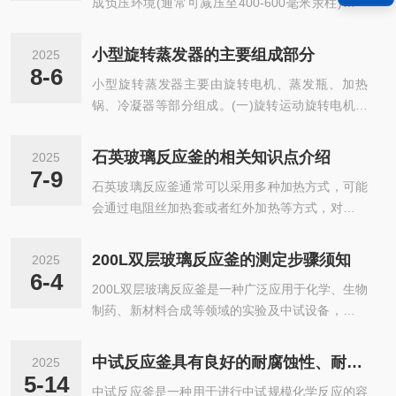
成负压环境(通常可减压至400-600毫米汞柱)。根
据物理学原理，压力降低会使溶剂的沸点下降，从
而在较低温度下即可实现蒸发。这一过程有效避免
小型旋转蒸发器的主要组成部分
2025
了高温对热敏性物质的破坏；电机驱动装有样品溶
8-6
小型旋转蒸发器主要由旋转电机、蒸发瓶、加热
液的烧瓶高速旋转，受离心力作用，液体沿瓶壁均
锅、冷凝器等部分组成。(一)旋转运动旋转电机带
匀铺展形成薄层薄膜。该设计增加了液面的表面
动蒸发瓶做高速旋转运动。当蒸发瓶旋转时，瓶内
积，加速传质与传热效率，使溶剂快速逸出；蒸出
待蒸发的液体在离心力的作用下，沿着蒸发瓶的内
的溶剂经导气管进入螺旋状冷凝管，被冷却水循环
石英玻璃反应釜的相关知识点介绍
2025
壁形成一层均匀的液膜。这种液膜的形成增加了液
冷却后凝结为液态，收集于接收瓶中。部分机型采
7-9
石英玻璃反应釜通常可以采用多种加热方式，可能
体的蒸发面积，因为液体以薄层的形式暴露在真空
用双冷凝器系统或除雾装置以提升分离...
会通过电阻丝加热套或者红外加热等方式，对反应
或常压(根据具体操作需求)环境下，相比静止的液
釜的整体或局部进行加热。当需要准确控制反应温
体，其与空气或真空环境的接触面积增大，从而加
度时，会在反应釜的夹层中导入恒温的热溶液(如
速了蒸发过程。例如，在化学实验中，对于一些有
200L双层玻璃反应釜的测定步骤须知
2025
水、油等)或冷却液，通过循环这些介质来维持反
机溶剂的蒸发，旋转形成的液膜能够让溶剂分子更
6-4
200L双层玻璃反应釜是一种广泛应用于化学、生物
应釜内的温度稳定。比如在进行一些需要在特定温
快地脱离液体表面进入气相。(二)加热过...
制药、新材料合成等领域的实验及中试设备，其核
度下长时间反应的化学合成实验时，就可以准确地
心特点是通过双层玻璃结构实现高效控温与可视化
将反应釜内的温度控制在设定值附近。反应釜内一
操作，凭借其透明化、准确控温及高安全性，成为
般配备有搅拌装置，通过电机驱动搅拌轴和搅拌桨
中试反应釜具有良好的耐腐蚀性、耐高温高压性
2025
科研与中试阶段的核心设备，通过夹层循环控温介
叶旋转，使反应釜内的物料充分混合。搅拌的速度
5-14
中试反应釜是一种用于进行中试规模化学反应的容
质(如水浴、油浴或冷冻液)调节内层反应温度，同