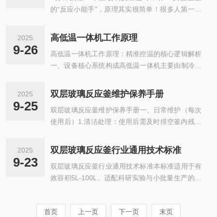
可耐受盐酸、硫酸（氢氟酸除外）、*溶...
的“反应小能手”，原理其实很简单！很多人第一次
完后盖紧釜盖，确保5口接口密封到位，根据实验
见单层玻璃反应釜，都好奇它为啥能搞定各种实
需求连接搅拌、测温等组件。3.启动运行：先开外
验。其实它的工作逻辑围绕“控温+反应+回收”展
接温控设备，待温度接近目标值（如室温至150℃
高低温一体机工作原理
2025
开，3大核心系统默契配合，咱们一步步说清楚～
区间），再开搅拌电机，从低转速（如50rpm）逐
9-26
高低温一体机工作原理：精准控温的核心逻辑解析
第一步：物料反应的“主战场”釜体用高硼硅玻璃制
渐调至所需转速（0-400...
一、设备核心系统构成高低温一体机主要由制冷系
成，能直接观察内部情况。实验时先把物料倒入釜
统、加热系统、循环系统、温控系统四大模块组
内，盖上带多个接口的釜盖——搅拌桨从中间伸
成，各系统协同工作，实现对目标设备（如反应
入，滴液漏斗、温度计、冷凝管分别接在其他接
双层玻璃反应釜维护保养手册
2025
釜）的温度精准调控。其中，制冷与加热系统负责
口，像给釜体搭好“工作支架”。打开搅拌电机，90
9-25
双层玻璃反应釜维护保养手册一、日常维护（每次
温度调节，循环系统实现热量传递，温控系统则作
W功率能让桨叶平稳转动，0-450rp...
使用后）1.清洁处理：使用后需及时排空釜内残留
为“中枢”实时监控与修正温度，确保整体运行稳
物料，若为易凝固或腐蚀性物料，需用适配溶剂
定。二、分模块工作原理1.制冷系统：低温环境的
（如乙醇、丙酮）冲洗釜内壁，避免残留附着。清
实现制冷系统采用蒸汽压缩式制冷原理，核心部件
双层玻璃反应釜行业通用技术标准
2025
洗时禁用硬毛刷或尖锐工具，防止刮伤高硼硅玻璃
包括压缩机、冷凝器、膨胀阀、蒸发器。•压缩机
9-23
双层玻璃反应釜行业通用技术标准本标准适用于有
釜体；夹层需排空循环介质，长期停用可注入少量
将低温低压的制冷剂（如环保型R410A）压...
效容积5L-100L、适配科研实验与小批量生产的双
无水乙醇防潮。2.部件检查：检查釜盖密封垫圈是
层玻璃反应釜，覆盖化学合成、制药研发、新材料
否变形、破损，若出现老化需及时更换；查看搅拌
制备等领域，规范设备材质、性能、安全及检测等
轴与釜盖连接处的密封件，确保无物料渗漏；清洁
首页
上一页
下一页
末页
全维度要求，保障设备运行可靠性与工艺适配性。
设备表面时，用软布蘸中性清洁剂擦拭，避免腐蚀