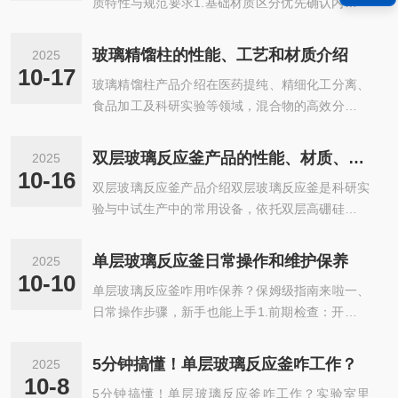
质特性与规范要求1.基础材质区分优先确认内层材
质：304不锈钢适用于中性、弱腐蚀性物料（如食
品加工、常规化工合成）；316L不锈钢含钼元素，
玻璃精馏柱的性能、工艺和材质介绍
2025
耐酸碱与氯离子腐蚀更强，适合制药（接触药
10-17
玻璃精馏柱产品介绍在医药提纯、精细化工分离、
液）、新能源（含电解质）等场景。夹层材质可选
食品加工及科研实验等领域，混合物的高效分离与
304不锈钢，重点检查焊接处是否光滑无毛刺，避
纯度保障是核心需求，玻璃精馏柱凭借材质特性与
免介质残留。2.合规性验证若用于食品、制药领
结构优势，成为满足这类需求的理想设备。它以精
域，需确认材质符合GMP规范，表面粗糙度Ra≤0.
双层玻璃反应釜产品的性能、材质、工艺介绍
2025
密设计实现组分的精准分离，为各行业提供稳定可
8μm，提供材质检测报告，确保无重金属析出风
10-16
双层玻璃反应釜产品介绍双层玻璃反应釜是科研实
靠的分离解决方案。核心材质：安全稳定的基础保
险。二、工艺适配：聚焦核心性...
验与中试生产中的常用设备，依托双层高硼硅玻璃
障玻璃精馏柱的核心材质采用高硼硅玻璃3.3（含
材质的特性、可控的性能设计及精细的制造工艺，
硼12%-13%、硅70%以上），部分场景会搭配四
能够实现反应过程的可视化监控、温度调控与安全
氟乙烯等辅助材质，形成兼具功能性与安全性的材
单层玻璃反应釜日常操作和维护保养
2025
操作，适用于化学合成、制药研发、食品检测、环
质体系。高硼硅玻璃材质具备多重优势：在温度适
10-10
单层玻璃反应釜咋用咋保养？保姆级指南来啦一、
保实验等场景，为用户提供洁净、稳定的反应环
应性方面，其长期使用温度可维持在...
日常操作步骤，新手也能上手1.前期检查：开机前
境。一、核心材质：双层高硼硅玻璃，兼顾安全与
看釜体有无裂痕、密封件是否完好，304不锈钢框
观察需求设备釜体与夹套均采用高硼硅玻璃3.3制
架螺丝是否松动，数字化面板显示是否正常，确认
造，该材质含硼量约12%，具备良好的物理化学性
5分钟搞懂！单层玻璃反应釜咋工作？
2025
无问题再接电源和外接温控设备。2.物料添加：缓
能，是设备稳定运行的基础：1.化学稳定性较好：
10-8
5分钟搞懂！单层玻璃反应釜咋工作？实验室里
慢向釜内加物料，避免液体溅到釜壁影响观察，加