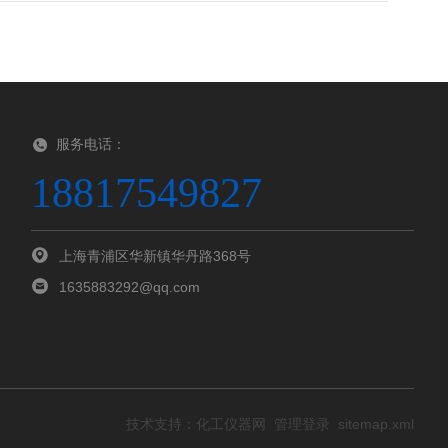
服务电话：
18817549827
上海青浦区华新镇华丹路368号
1635883292@qq.com
技术支持：
化工仪器网
管理登录
sitemap.xml