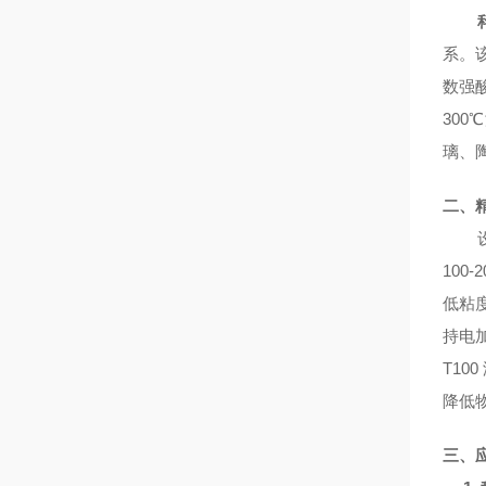
系。
数强
300℃
璃、
二、
100-
低粘
持电
T100
降低
三、