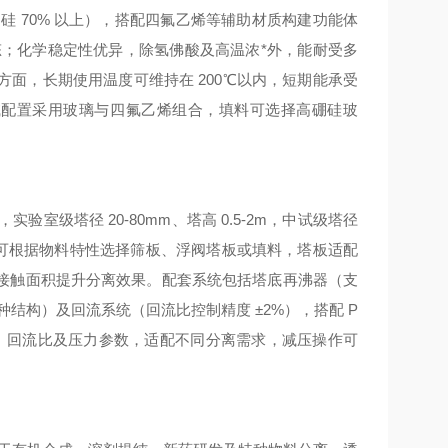
、硅
70%
以上），搭配四氟乙烯等辅助材质构建功能体
；化学稳定性优异，除氢佛酸及高温浓*外，能耐受多
性方面，长期使用温度可维持在
200℃
以内，短期能承受
碱配置采用玻璃与四氟乙烯组合，填料可选择高硼硅玻
构，实验室级塔径
20-80mm
、塔高
0.5-2m
，中试级塔径
可根据物料特性选择筛板、浮阀塔板或填料，塔板适配
接触面积提升分离效果。配套系统包括塔底再沸器（支
种结构）及回流系统（回流比控制精度
±2%
），搭配
P
、回流比及压力参数，适配不同分离需求，减压操作可