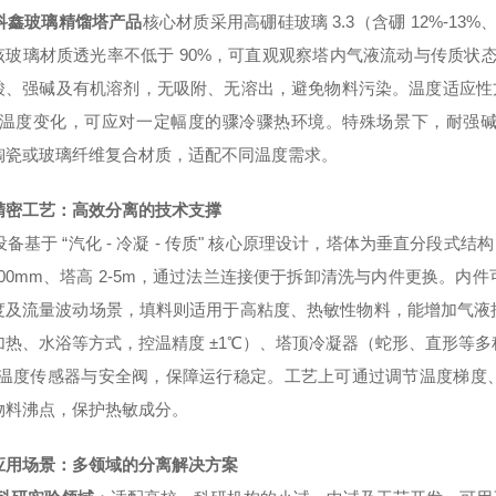
科鑫
玻璃精馏塔产品
核心材质采用高硼硅玻璃
3.3
（含硼
12%-13%
该玻璃材质透光率不低于
90%
，可直观观察塔内气液流动与传质状态
酸、强碱及有机溶剂，无吸附、无溶出，避免物料污染。温度适应
温度变化，可应对一定幅度的骤冷骤热环境。特殊场景下，耐强
陶瓷或玻璃纤维复合材质，适配不同温度需求。
精密工艺：高效分离的技术支撑
设备基于
“
汽化
-
冷凝
-
传质
"
核心原理设计，塔体为垂直分段式结
200mm
、塔高
2-5m
，通过法兰连接便于拆卸清洗与内件更换。内件
度及流量波动场景，填料则适用于高粘度、热敏性物料，能增加气液
加热、水浴等方式，控温精度
±1℃
）、塔顶冷凝器（蛇形、直形等多
温度传感器与安全阀，保障运行稳定。工艺上可通过调节温度梯度
物料沸点，保护热敏成分。
应用场景：多领域的分离解决方案