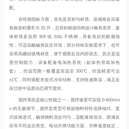
配。
在性能指标方面，首先是容积与材质。该规格反应釜
有效容积通常为
20 升，总容积根据结构设计略有差异，釜
体材质多选用 304 或 316L 不锈钢，具备良好的耐腐蚀
性，可适应酸碱类反应环境；部分特殊实验需求下，也可
采用高硼硅玻璃材质，便于观察反应内部状态。其次是温
度控制能力，设备配备电加热系统（如加热管或加热
套），控温范围一般覆盖室温至 300℃，控温精度可达
±1℃，同时搭配夹套式冷却结构，支持快速降温，满足反
应过程中温度动态调节需求。
搅拌系统是核心性能之一，搅拌速度可实现
0-600r/mi
n 的无极调节，搅拌桨类型可根据物料特性选择锚式、桨
式或推进式，确保物料混合均匀，适配液体混合、固液反
应等不同反应类型。电动升降功能方面，升降速度稳定，