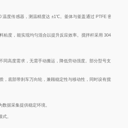
0
温度传感器，测温精度达
±1℃
。釜体与釜盖通过
PTFE
密封
。
料粘度，能实现均匀混合以提升反应效率。搅拌杆采用
304
不
不同高度需求，无需手动搬运，降低劳动强度。部分型号支
质，底部带刹车万向轮，兼顾稳定性与移动性，同时设有搅
为数据采集提供稳定环境。
模式。