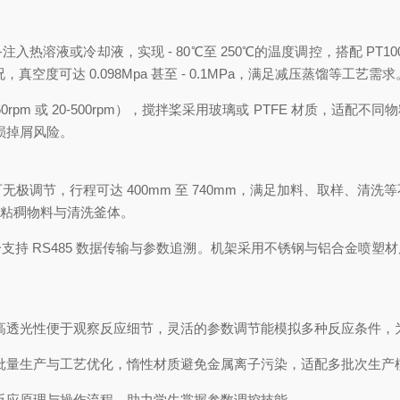
备注入热溶液或冷却液，实现
- 80℃
至
250℃
的温度调控，搭配
PT10
况，真空度可达
0.098Mpa
甚至
- 0.1MPa
，满足减压蒸馏等工艺需求
50rpm
或
20-500rpm
），搅拌桨采用玻璃或
PTFE
材质，适配不同物
损掉屑风险。
可无极调节，行程可达
400mm
至
740mm
，满足加料、取样、清洗等
粘稠物料与清洗釜体。
分支持
RS485
数据传输与参数追溯。机架采用不锈钢与铝合金喷塑材
高透光性便于观察反应细节，灵活的参数调节能模拟多种反应条件，
批量生产与工艺优化，惰性材质避免金属离子污染，适配多批次生产
反应原理与操作流程，助力学生掌握参数调控技能。