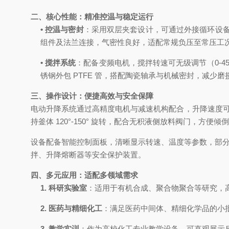
二、核心性能：精准控温与稳定运行
•
控温与密封
：采用双层夹套设计，可通过外接循环设
组件及法兰连接，气密性良好，适配常规负压至常压工
•
搅拌系统
：配备变频电机，搅拌转速可无级调节（
0-4
锈钢外包
PTFE
管，搭配陶瓷轴承与机械密封，减少磨
三、操作设计：便捷高效与安全保障
电动升降系统通过高精度电机与减速机构配合，升降速度
持釜体
120°-150°
旋转，配合无积液侧放料阀门，方便倾倒
设备配备智能控制面板，清晰显示转速、温度等参数，部
拌、升降熔断器等安全保护装置。
四、多元应用：适配多领域需求
1.
科研实验室
：适用于有机合成、聚合物聚合等研究，
2.
医药与精细化工
：满足医药中间体、精细化学品的小
3.
教学实训
：作为高校化工专业教学设备，可直观展示