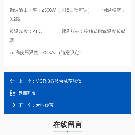
微波输出功率：≤
80
0W（连续自动可调） 测温精度：
0.2级
控温精度：≤1℃ 测温方法：接触式四氟温度传感
器
zui高使用温度：≤250℃（随意设定）
MCR-3微波合成萃取仪
上一个：
返回列表
大型旋蒸
下一个：
在线留言