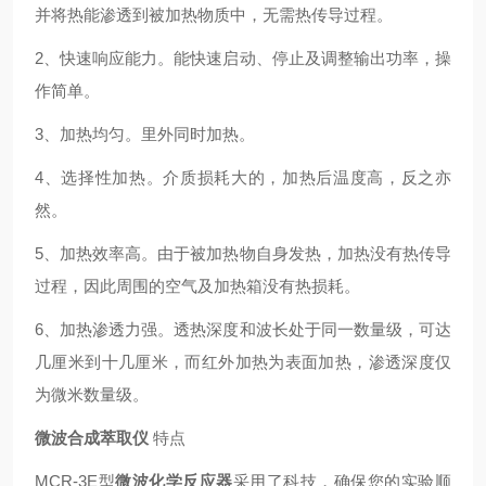
并将热能渗透到被加热物质中，无需热传导过程。
2、
快速响应能力。能快速启动、停止及调整输出功率，操
作简单。
3、
加热均匀。里外同时加热。
4、
选择性加热。介质损耗大的，加热后温度高，反之亦
然。
5、
加热效率高。由于被加热物自身发热，加热没有热传导
过程，因此周围的空气及加热箱没有热损耗。
6、
加热渗透力强。透热深度和波长处于同一数量级，可达
几厘米到十几厘米，而红外加热为表面加热，渗透深度仅
为微米数量级。
微波合成萃取仪
特点
MCR-3E型
微波化学反应器
采用了科技，确保您的实验顺