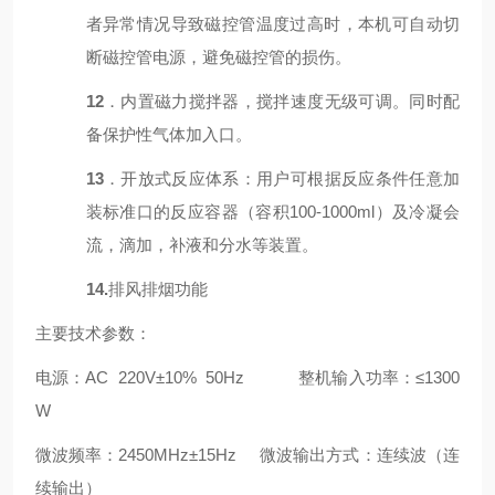
者异常情况导致磁控管温度过高时，本机可自动切
断磁控管电源，避免磁控管的损伤。
12
．内置磁力搅拌器，
搅拌速度无级可调
。
同时配
备保护性气体加入
口。
13
．
开放式反应体系
：用户可根据反应条件任意加
装标准口的反应容器（容积100-
10
00ml）及冷凝会
流，滴加，补液和分水等装置。
14.
排风排烟功能
主要技术参数：
电源：AC
2
2
0V±10%
50Hz
整机输入功率：≤13
0
0
W
微波频率：2450MHz±
15
Hz
微波输出方式：连续波（连
续输出）