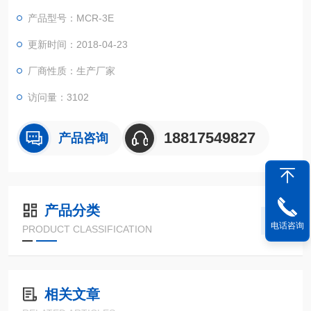
微波加热的原理：微波加热就是将微波作为一种能源来加以利
产品型号：MCR-3E
用，当微波与物质分子相互作用，产生分子极化、取向、摩擦、
碰撞、吸收微波能而产生热效应，微波加热是物体吸收微波后自
更新时间：2018-04-23
身发热，加热从物体内部、外部同时开始，能做到里外同时加热
厂商性质：生产厂家
访问量：3102
18817549827
产品咨询
产品分类
电话咨询
PRODUCT CLASSIFICATION
相关文章