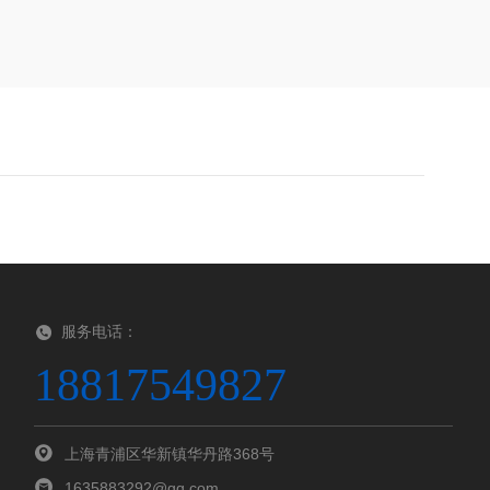
服务电话：
18817549827
上海青浦区华新镇华丹路368号
1635883292@qq.com