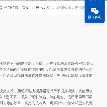
当前位置：
首页
技术文章
旋钮式磁力搅拌器应用
微信咨询
部件能在不同的搅拌器上互换。用焊接式隔离套静态密封取代
有传动轴的无接触式传递扭矩，以隔离套隔离方式的静密封
不同介质以辐射的形式冲撞向罐壁，在冲撞到罐壁后液体随
搅拌技术，
旋钮式磁力搅拌器
可以用于搅拌溶液，或使用水
殊成型工艺，浸入式环形加热，加热均匀。适用于同温不同
独到的导热效果、良好的抗冷热、耐腐蚀性；整体成型的机壳