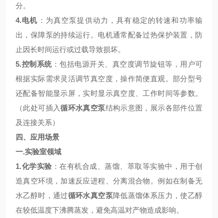
分。
4.
电机
：为真空泵提供动力，具有稳定的转速和功率输
出，保障泵的持续运行。电机通常配备过热保护装置，防
止因长时间运行或过载导致损坏。
5.
控制系统
：包括电源开关、真空度调节旋钮等，用户可
根据实际需求灵活调节真空度，操作简便直观。部分型号
还配备智能显示屏，实时显示真空度、工作时间等参数。
（此处可插入
循环水真空泵
结构示意图，展示各部件位置
及连接关系）
四、应用场景
一
.
实验室领域
1.
化学实验
：在有机合成、蒸馏、萃取等实验中，用于创
造真空环境，加速反应进程、分离混合物。例如在制备无
水乙醇时，通过
循环水真空泵
降低蒸馏体系压力，使乙醇
在较低温度下沸腾蒸发，避免高温对产物造成影响。