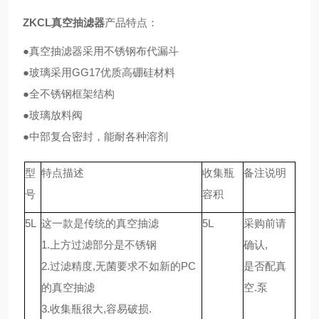
ZKCL真空抽滤器
产品特点：
●真空抽滤器采用不锈钢布代漏斗
●玻璃采用GG17优质高硼硅材料
●全不锈钢框架结构
●玻璃放料阀
●中部复合密封，能耐各种溶剂
型
特点描述
收集瓶
备注说明
号
容积
5L
这一款是传统的真空抽滤
5L
采购前请
1.上方过滤部分是不锈钢
确认,
2.过滤精度,无菌要求不如新的PC
是否配真
的真空抽滤
空.泵
3.收集瓶很大,容易破损.