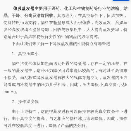
薄膜蒸发器
主要用于医药、化工和生物制药等行业的浓缩、结
晶、干燥、分离及溶媒回收。
其原理为：在真空条件下，恒温加热，
使旋转瓶恒速旋转，物料在瓶壁形成大面积薄膜，高效蒸发。溶媒蒸
发经高效玻璃冷凝器冷却，回收与收集瓶中，大大提高蒸发效率，特
别适合用于高温容易分解变性的生物物品的浓缩提纯。
下面让我们来了解一下薄膜蒸发器的性能特点有哪些吧
1、真空压降小:
物料汽化气体从加热面送到外置的冷凝器，存在一定的压差。在
一般的蒸发器中，这种压力降(Δp)通常是比较高的，有时甚至高得难
于接受。而刮板式薄膜蒸发器有较大的气体穿越空间，蒸发器内压力
能看成与冷凝器中的压力几乎相等，因此，压力降很小,真空度可达5
mmHg。
2、操作温度低:
由于上述特性，这使得蒸发过程可以保持在较高真空度条件下进
行。由于真空度的提高，与之相应的物料沸点迅速降低，因此，操作
可以在较低温度下进行，降低了产品的热分解。