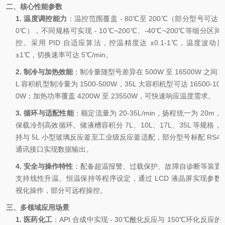
二、核心性能参数
1.
温度调控能力
：温控范围覆盖
- 80℃至 200℃（部分型号可达 3
0℃），不同规格可实现 - 10℃~200℃、-40℃~200℃等细分区间
控。采用 PID 自适应算法，控温精度达 ±0.1-1℃，温度波动度
±1℃，切换速率可达 5℃/min。
2.
制冷与加热效能
：制冷量随型号差异在
500W 至 16500W 之间，
L 容积机型制冷量为 1500-500W，35L 大容积机型可达 16500-101
0W；加热功率覆盖 4200W 至 23550W，可快速响应温度需求。
3.
循环与适配性能
：额定流量为
20-35L/min，扬程统一为 20m，
保载冷剂高效循环。储液槽容积分 7L、10L、17L、35L 等规格，
持与 5L 小型玻璃反应釜至工业级反应釜适配，部分型号标配 RS48
通讯接口实现数据输出。
4.
安全与操作特性
：配备超温报警、过载保护、故障自诊断等装置
支持线性升温、恒温保持等程序设定，通过
LCD 液晶屏实现参数
视化操作，部分可远程操控。
三、多领域应用场景
1.
医药化工
：
API 合成中实现 - 30℃酰化反应与 150℃环化反应的