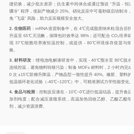
缝切换，减少批次差异；抗生素中间体合成通过预设 “升温 - 恒温 
骤冷" 程序，使副产物减少 25%。硝化反应中可毫秒级启动制冷，
免 “飞温" 风险，助力反应规模安全放大。
2.
生物医药
：
mRNA 疫苗制备中，在 4℃完成脂质纳米粒混合后快
升温至 65℃灭活酶，保障包封效率达 98%；还可配合 CO₂培养箱
现 37℃细胞培养液恒温控制，或提供 - 80℃环境保存疫苗与细
株。
3.
材料研发
：锂电池电解液研发中，实现
- 40℃预冷至 80℃脱水
连续控温，避免物料转移污染；制备 MOFs 材料时，2 小时内完成 
0 次 ±15℃阶梯升降温，产物晶型一致性提升 40%。橡胶、塑料的
低温循环老化试验（-40℃~120℃）中，可精准测试力学性能变化。
4.
食品与检测
：控制反应液在
- 10℃~0℃进行低温结晶，提升食品
加剂纯度；配合减压蒸馏系统，高温加热回收乙醇、乙酸乙酯等
剂，减少资源浪费。