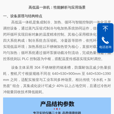
高低温一体机：性能解析与应用场景
一、设备原理与结构特点
高低温一体机是集成制冷、加热、循环与智能控制的一体化温度
调控设备，通过蒸汽压缩式制冷与电加热系统协同运作，借助载冷剂
闭环循环实现目标对象的温度精准控制。其核心采用模块化设计，由
四大系统构成：制冷系统含压缩机、冷凝器等部件，依托环保制冷剂
实现低温环境；加热系统以不锈钢加热管为核心，直接对载冷剂进行
电话咨询
均匀加热；循环系统通过循环泵驱动载冷剂流动，完成热量传递；温
控系统则以
PLC 控制器为中枢，搭配温度传感器实现实时调控。
设备主体采用
304 不锈钢密闭储液槽，防腐耐蚀且减少热量损
耗，整机尺寸根据规格不同在 640×530×900mm 至 640×530×1390
mm 之间，适配实验室与工业车间多种场景。相比传统 “冷水机 + 加
热套" 组合，其集成化设计可减少 40% 以上占地空间，且通过冷热对
冲能量回收技术降低能耗。