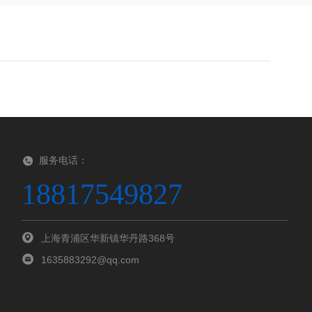
服务电话：
18817549827
上海青浦区华新镇华丹路368号
1635883292@qq.com