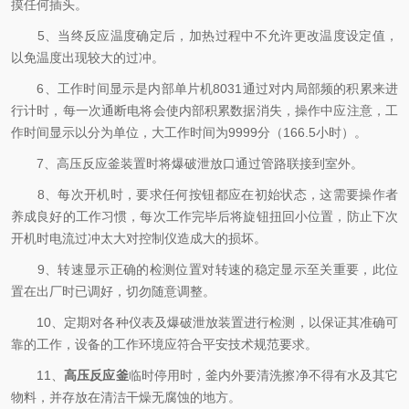
摸任何插头。
5、当终反应温度确定后，加热过程中不允许更改温度设定值，
以免温度出现较大的过冲。
6、工作时间显示是内部单片机8031通过对内局部频的积累来进
行计时，每一次通断电将会使内部积累数据消失，操作中应注意，工
作时间显示以分为单位，大工作时间为9999分（166.5小时）。
7、高压反应釜装置时将爆破泄放口通过管路联接到室外。
8、每次开机时，要求任何按钮都应在初始状态，这需要操作者
养成良好的工作习惯，每次工作完毕后将旋钮扭回小位置，防止下次
开机时电流过冲太大对控制仪造成大的损坏。
9、转速显示正确的检测位置对转速的稳定显示至关重要，此位
置在出厂时已调好，切勿随意调整。
10、定期对各种仪表及爆破泄放装置进行检测，以保证其准确可
靠的工作，设备的工作环境应符合平安技术规范要求。
11、
高压反应釜
临时停用时，釜内外要清洗擦净不得有水及其它
物料，并存放在清洁干燥无腐蚀的地方。