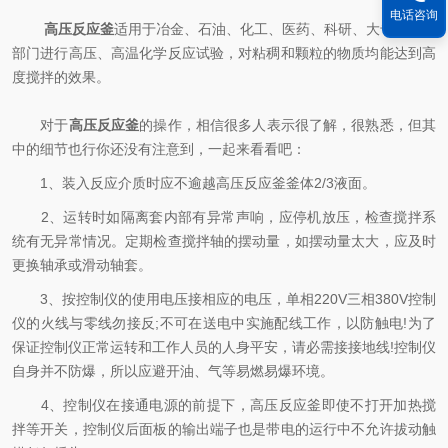
电话咨询
高压反应釜
适用于冶金、石油、化工、医药、科研、大专院校等
部门进行高压、高温化学反应试验，对粘稠和颗粒的物质均能达到高
度搅拌的效果。
对于
高压反应釜
的操作，相信很多人表示很了解，很熟悉，但其
中的细节也行你还没有注意到，一起来看看吧：
1、装入反应介质时应不逾越高压反应釜釜体2/3液面。
2、运转时如隔离套内部有异常声响，应停机放压，检查搅拌系
统有无异常情况。定期检查搅拌轴的摆动量，如摆动量太大，应及时
更换轴承或滑动轴套。
3、按控制仪的使用电压接相应的电压，单相220V三相380V控制
仪的火线与零线勿接反;不可在送电中实施配线工作，以防触电!为了
保证控制仪正常运转和工作人员的人身平安，请必需接接地线!控制仪
自身并不防爆，所以应避开油、气等易燃易爆环境。
4、控制仪在接通电源的前提下，高压反应釜即使不打开加热搅
拌等开关，控制仪后面板的输出端子也是带电的运行中不允许拔动触