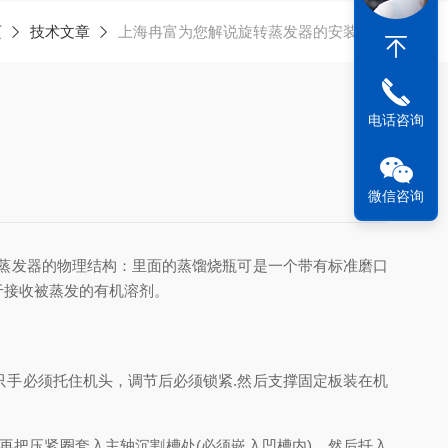
页
技术文章
上海冉富为您解说旋转蒸发器的安装过程
电话咨询
微信咨询
蒸发器的物理结构：里面的蒸馏烧瓶可是一个带有标准磨口
于接收被蒸发的有机溶剂。
手必须托住机头，调节后必须锁紧.然后支撑固定板装在机
把压紧圈套入主轴沉割槽处(必须嵌入凹槽内)，然后扦入