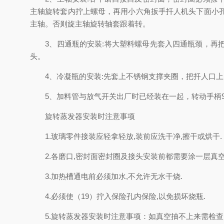
主轴旋转套内拧上螺母，再用小六角扳手扦人机头下面小
主轴。否则旋主轴旋转轴套跟着转。
3、四通瓶的安装:将大塑料螺母先套入四通瓶颈，再把
头。
4、冷凝瓶的安装:先套上不锈钢支撑夹圈，把扦人口上
5、加料管与放气开关出厂时已经装在一起，转动手柄9
旋转蒸发器安装时注意事项
1.玻璃零件接装应轻拿轻放,装前应洗干净,擦干或烘干.
2.各磨口,密封面密封圈及接头安装前都需要涂一层真空
3.加热槽通电前必须加水,不允许无水干烧.
4.必须使（19）拧入保险孔内保险,以免损坏烧瓶.
5.旋转蒸发器安装时注意事项：如真空抽不上来需检查