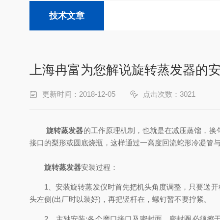
技术文章
上海冉富为您解说旋转蒸发器的
更新时间：2018-12-05
点击次数：3021
旋转蒸发器
的工作原理机制，也就是在减压蒸馏，换
接口的梨形或圆底烧瓶，这样通过一高度回流蛇形冷凝管
旋转蒸发器
安装过程：
1、安装旋转蒸发仪时首先把机头角度调整，只要送开机
头左侧(出厂时以装好)，再把竖杆在，螺钉暂不要拧紧。
2、主轴安装:各个磨口接口及密封面，密封圈必须擦干