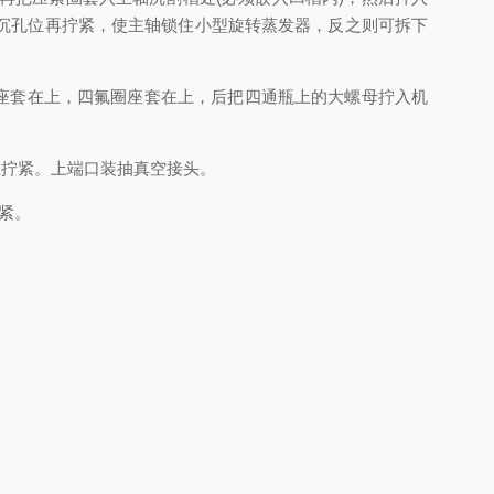
沉孔位再拧紧，使主轴锁住小型旋转蒸发器，反之则可拆下
座套在上，四氟圈座套在上，后把四通瓶上的大螺母拧入机
拧紧。上端口装抽真空接头。
紧。