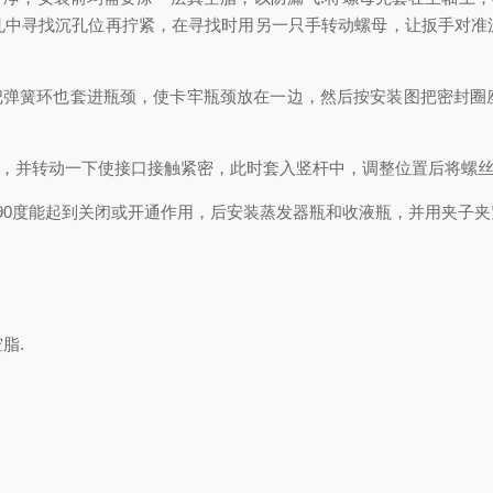
孔中寻找沉孔位再拧紧，在寻找时用另一只手转动螺母，让扳手对准
弹簧环也套进瓶颈，使卡牢瓶颈放在一边，然后按安装图把密封圈
，并转动一下使接口接触紧密，此时套入竖杆中，调整位置后将螺丝
0度能起到关闭或开通作用，后安装蒸发器瓶和收液瓶，并用夹子夹
脂.