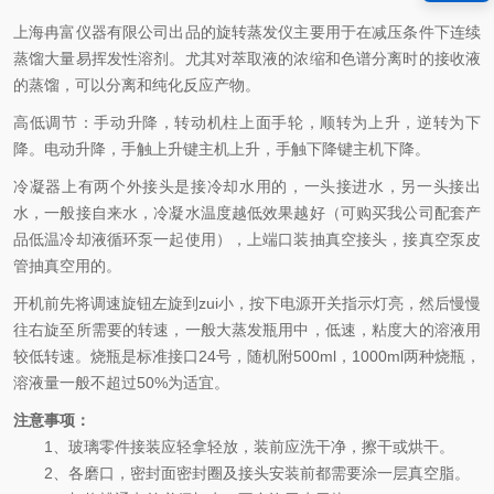
上海冉富仪器有限公司出品的
旋转蒸发仪主要用于在减压条件下连续
蒸馏大量易挥发性溶剂。尤其对萃取液的浓缩和色谱分离时的接收液
的蒸馏，可以分离和纯化反应产物。
高低调节：手动升降，转动机柱上面手轮，顺转为上升，逆转为下
降。电动升降，手触上升键主机上升，手触下降键主机下降。
冷凝器上有两个外接头是接冷却水用的，一头接进水，另一头接出
水，一般接自来水，冷凝水温度越低效果越好
（可购买我公司配套产
品低温冷却液循环泵一起使用）
，上端口装抽真空接头，接真空泵皮
管抽真空用的。
开机前先将调速旋钮左旋到zui小，按下电源开关指示灯亮，然后慢慢
往右旋至所需要的转速，一般大蒸发瓶用中，低速，粘度大的溶液用
较低转速。烧瓶是标准接口24号，随机附500ml，1000ml两种烧瓶，
溶液量一般不超过50%为适宜。
注意事项：
1、玻璃零件接装应轻拿轻放，装前应洗干净，擦干或烘干。
2、各磨口，密封面密封圈及接头安装前都需要涂一层真空脂。